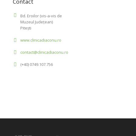
Contact
Bd. Eroilor (vis-a-vis de
Muzeul Județean)
Pitești
www.clinicadiaconu.ro
contact@clinicadiaconu.ro
(+40) 0749.107.756