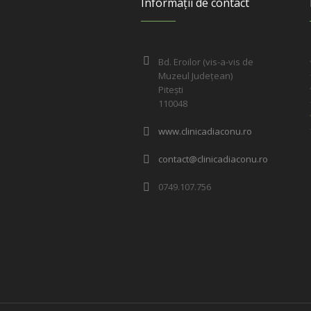
Informații de contact
Bd. Eroilor (vis-a-vis de
Muzeul Județean)
Pitești
110048
www.clinicadiaconu.ro
contact@clinicadiaconu.ro
0749.107.756