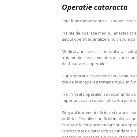
Operatie cataracta
Este foarte important sa ii spuneti medicu
Inainte de operatie medicul anestezist are
timpul operatiei, analizele nu trebuie sa f
Medicul anestezist si medicul oftalmolog
tratamentul medicamentos pe care il urm
desfasurare a operatiei.
Dupa operatie, tratamentul cu picaturi a
zile de la inceperea tratamentului. In fu
In dimineata operatiei se recomanda sa 
important sa nu consumati cafea pentru c
Singurul tratament eficient si curativ est
artificial. Cristalinul artificial implant
ce apare la toti pacientii care sunt oepra
reprezentat de cataracta secundara si anum