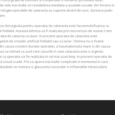
chirurgicala de inlocuire a cristalinului ci numai un procedeu laser,
 cele mai multe ori restabilirea imediata a acuitatii vizuale. Din fericire in
nologiei operatiile de cataracta se suporta destul de usor, dureaza putin
are.
ca chirurgicala pentru operatia de cataracta este facoemulsificarea cu
ial foldabil. Aceasta tehnica va fi realizata prin microincizii de numai 2 mm.
tia de catarcta cu laser. In prezent operatia de cataracta este
lant de cristalin artificial foldabil sau cu laser. Tehnica nu e foarte
din cauza cresterii duratei operatiei, a traumatismului mare si din cauza
ebui sa retineti ca sunt rare cazurile in care cataracta este o urgenta
t ca operatia sa fie realizata in cel mai scurt timp. In prezent operatia de
ul vizual scade. Pot sa apara mai multe complicatii in momentul in care
dutabile se numara si glaucomul secundar si inflamatiile intraoculare.