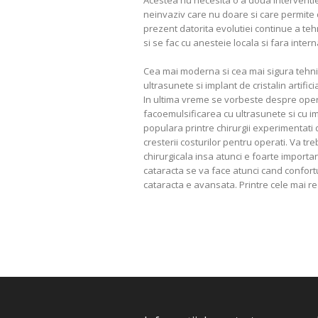
Acestea nu necesita o a doua interventie 
neinvaziv care nu doare si care permite de
prezent datorita evolutiei continue a teh
si se fac cu anesteie locala si fara intern
Cea mai moderna si cea mai sigura tehni
ultrasunete si implant de cristalin artific
In ultima vreme se vorbeste despre opera
facoemulsificarea cu ultrasunete si cu imp
populara printre chirurgii experimentati 
cresterii costurilor pentru operati. Va tr
chirurgicala insa atunci e foarte importan
cataracta se va face atunci cand confort
cataracta e avansata. Printre cele mai re