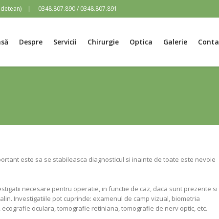
udetean)
|
0348.807.890 / 0348.807.891
asă
Despre
Servicii
Chirurgie
Optica
Galerie
Conta
ortant este sa se stabileasca diagnosticul si inainte de toate este nevoie
estigatii necesare pentru operatie, in functie de caz, daca sunt prezente si
talin. Investigatiile pot cuprinde: examenul de camp vizual, biometria
, ecografie oculara, tomografie retiniana, tomografie de nerv optic, etc.