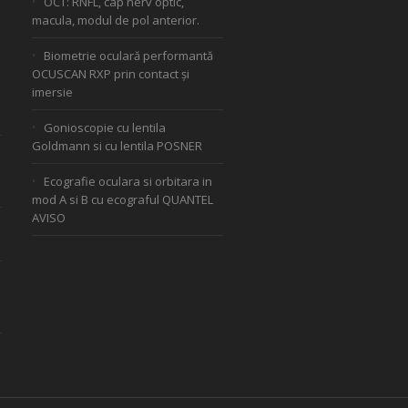
OCT: RNFL, cap nerv optic,
macula, modul de pol anterior.
Biometrie oculară performantă
OCUSCAN RXP prin contact și
imersie
Gonioscopie cu lentila
Goldmann si cu lentila POSNER
Ecografie oculara si orbitara in
mod A si B cu ecograful QUANTEL
AVISO