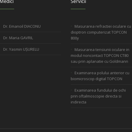
Medici
Servicii
Dr. Emanoil DIACONU
Masurarea refractiei oculare cu
dioptron computerizat TOPCON
Dr. Maria GAVRIL
800y
Dr. Yasmin UȘURELU
Masurarea tensiunii oculare in
modul noncontact TOPCON CT80
sau prin aplanatie cu Goldmann
Examinarea polului anterior cu
biomicroscop digital TOPCON
Examinarea fundului de ochi
prin oftalmoscopie directa si
indirecta