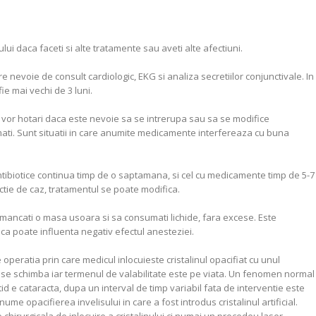
lui daca faceti si alte tratamente sau aveti alte afectiuni.
 nevoie de consult cardiologic, EKG si analiza secretiilor conjunctivale. In
ie mai vechi de 3 luni.
 vor hotari daca este nevoie sa se intrerupa sau sa se modifice
ati. Sunt situatii in care anumite medicamente interfereaza cu buna
ntibiotice continua timp de o saptamana, si cel cu medicamente timp de 5-7
nctie de caz, tratamentul se poate modifica.
mancati o masa usoara si sa consumati lichide, fara excese. Este
a poate influenta negativ efectul anesteziei.
e operatia prin care medicul inlocuieste cristalinul opacifiat cu unul
at nu se schimba iar termenul de valabilitate este pe viata. Un fenomen normal
tid e cataracta, dupa un interval de timp variabil fata de interventie este
e opacifierea invelisului in care a fost introdus cristalinul artificial.