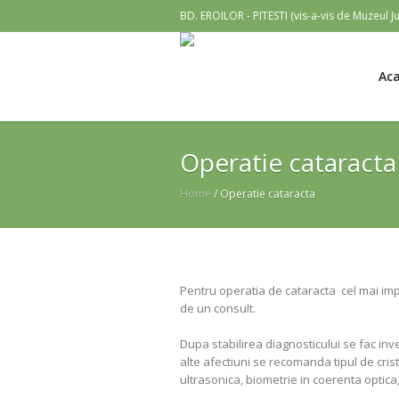
BD. EROILOR - PITESTI (vis-a-vis de Muzeul J
Ac
Operatie cataracta
Home
/
Operatie cataracta
Pentru operatia de cataracta cel mai imp
de un consult.
Dupa stabilirea diagnosticului se fac inv
alte afectiuni se recomanda tipul de cris
ultrasonica, biometrie in coerenta optica